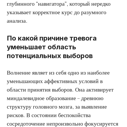
глубинного “навигатора”, который нередко
указывает корректное курс до разумного
анализа.
По какой причине тревога
уменьшает область
потенциальных выборов
Волнение являет из себя одно из наиболее
уменьшающих аффективных условий в
области принятия выборов. Она активирует
миндалевидное образование – древнюю
структуру головного мозга, за выявление
рисков. В состоянии беспокойства
сосредоточение непроизвольно фокусируется