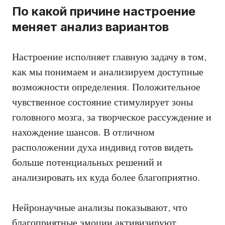
По какой причине настроение
меняет анализ вариантов
Настроение исполняет главную задачу в том,
как мы понимаем и анализируем доступные
возможности определения. Положительное
чувственное состояние стимулирует зоны
головного мозга, за творческое рассуждение и
нахождение шансов. В отличном
расположении духа индивид готов видеть
больше потенциальных решений и
анализировать их куда более благоприятно.
Нейронаучные анализы показывают, что
благоприятные эмоции активизируют