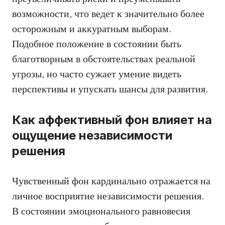
возможности, что ведет к значительно более
осторожным и аккуратным выборам.
Подобное положение в состоянии быть
благотворным в обстоятельствах реальной
угрозы, но часто сужает умение видеть
перспективы и упускать шансы для развития.
Как аффективный фон влияет на
ощущение независимости
решения
Чувственный фон кардинально отражается на
личное восприятие независимости решения.
В состоянии эмоционального равновесия