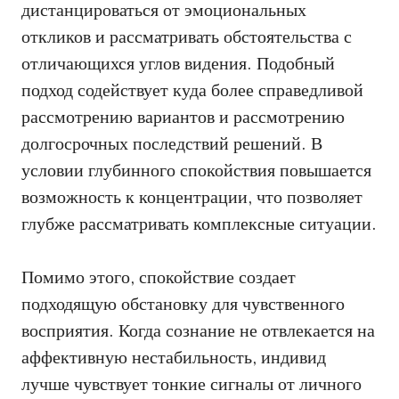
дистанцироваться от эмоциональных
откликов и рассматривать обстоятельства с
отличающихся углов видения. Подобный
подход содействует куда более справедливой
рассмотрению вариантов и рассмотрению
долгосрочных последствий решений. В
условии глубинного спокойствия повышается
возможность к концентрации, что позволяет
глубже рассматривать комплексные ситуации.
Помимо этого, спокойствие создает
подходящую обстановку для чувственного
восприятия. Когда сознание не отвлекается на
аффективную нестабильность, индивид
лучше чувствует тонкие сигналы от личного