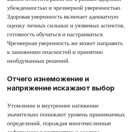
убежденностью и чрезмерной уверенностью.
Здоровая уверенность включает адекватную
оценку личных сильных и уязвимых аспектов,
готовность обучаться и настраиваться.
Чрезмерная уверенность же может направить
к занижению опасностей и принятию
необдуманных решений.
Отчего изнеможение и
напряжение искажают выбор
Утомление и внутреннее натяжение
значительно понижают уровень принимаемых
определений, порождая многочисленные