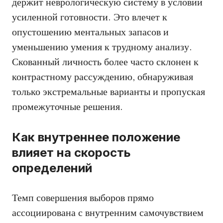
держит неврологическую систему в условии
усиленной готовности. Это влечет к
опустошению ментальных запасов и
уменьшению умения к трудному анализу.
Скованный личность более часто склонен к
контрастному рассуждению, обнаруживая
только экстремальные варианты и пропуская
промежуточные решения.
Как внутреннее положение
влияет на скорость
определений
Темп совершения выборов прямо
ассоциирована с внутренним самочувствием