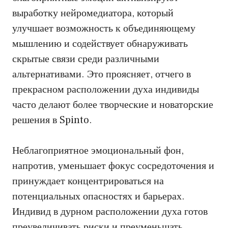
выработку нейромедиатора, который
улучшает возможность к объединяющему
мышлению и содействует обнаруживать
скрытые связи среди различными
альтернативами. Это проясняет, отчего в
прекрасном расположении духа индивиды
часто делают более творческие и новаторские
решения в Spinto.
Неблагоприятное эмоциональный фон,
напротив, уменьшает фокус сосредоточения и
принуждает концентрироваться на
потенциальных опасностях и барьерах.
Индивид в дурном расположении духа готов
преувеличивать риски и преуменьшать