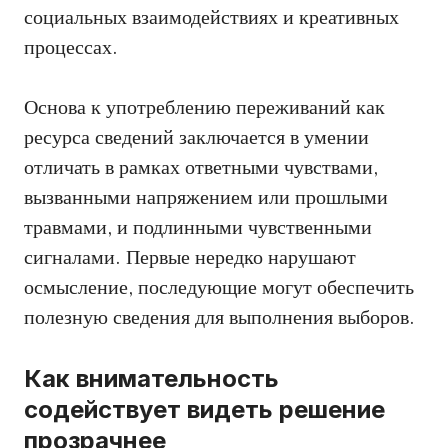
социальных взаимодействиях и креативных
процессах.
Основа к употреблению переживаний как
ресурса сведений заключается в умении
отличать в рамках ответными чувствами,
вызванными напряжением или прошлыми
травмами, и подлинными чувственными
сигналами. Первые нередко нарушают
осмысление, последующие могут обеспечить
полезную сведения для выполнения выборов.
Как внимательность
содействует видеть решение
прозрачнее