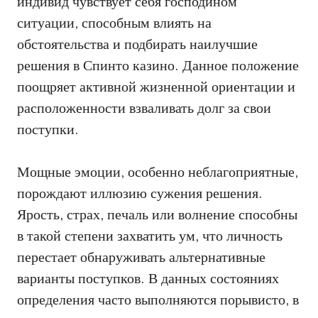
индивид чувствует себя господином
ситуации, способным влиять на
обстоятельства и подбирать наилучшие
решения в Спинто казино. Данное положение
поощряет активной жизненной ориентации и
расположенности взваливать долг за свои
поступки.
Мощные эмоции, особенно неблагоприятные,
порождают иллюзию сужения решения.
Ярость, страх, печаль или волнение способны
в такой степени захватить ум, что личность
перестает обнаруживать альтернативные
варианты поступков. В данных состояниях
определения часто выполняются порывисто, в