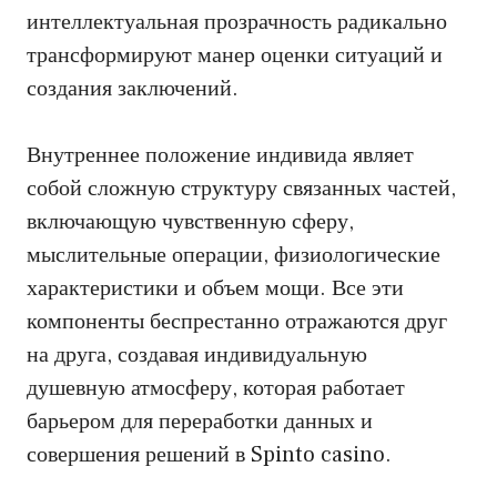
интеллектуальная прозрачность радикально
трансформируют манер оценки ситуаций и
создания заключений.
Внутреннее положение индивида являет
собой сложную структуру связанных частей,
включающую чувственную сферу,
мыслительные операции, физиологические
характеристики и объем мощи. Все эти
компоненты беспрестанно отражаются друг
на друга, создавая индивидуальную
душевную атмосферу, которая работает
барьером для переработки данных и
совершения решений в Spinto casino.